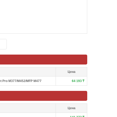
Цена
Jet Pro M377/M452/MFP M477
64 193 ₸
Цена