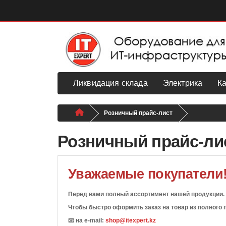
Ликвидация склада
Электрика
К
Розничный прайс-лист
Розничный прайс-ли
Уважаемые покупатели
Перед вами полный ассортимент нашей продукции. Н
Чтобы быстро оформить заказ на товар из полного 
📧 на e-mail:
shop@itexpert.kz