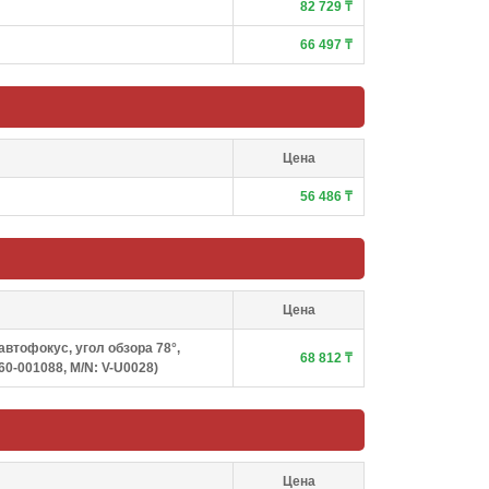
82 729 ₸
66 497 ₸
Цена
56 486 ₸
Цена
 автофокус, угол обзора 78°,
68 812 ₸
60-001088, M/N: V-U0028)
Цена