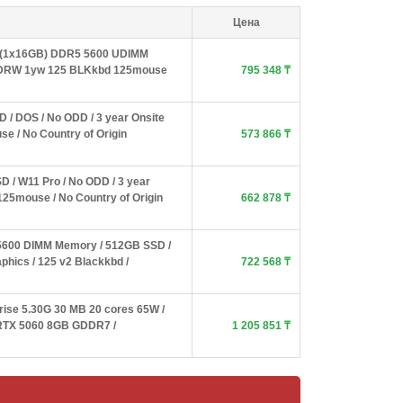
Цена
B (1x16GB) DDR5 5600 UDIMM
DVDRW 1yw 125 BLKkbd 125mouse
795 348 ₸
/ DOS / No ODD / 3 year Onsite
se / No Country of Origin
573 866 ₸
 / W11 Pro / No ODD / 3 year
125mouse / No Country of Origin
662 878 ₸
 5600 DIMM Memory / 512GB SSD /
phics / 125 v2 Blackkbd /
722 568 ₸
rise 5.30G 30 MB 20 cores 65W /
RTX 5060 8GB GDDR7 /
1 205 851 ₸