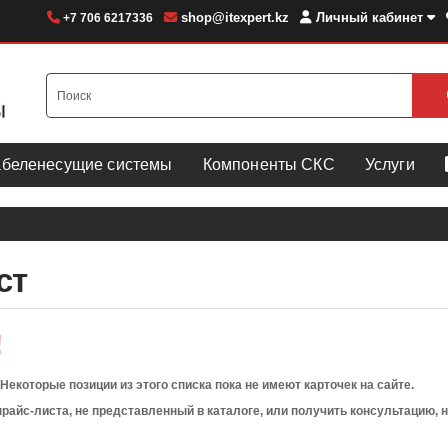
shop@itexpert.kz
Личный кабинет
+7 706 6217336
абеленесущие системы
Компоненты СКС
Услуги
ст
!
екоторые позиции из этого списка пока не имеют карточек на сайте.
прайс-листа, не представленный в каталоге, или получить консультацию, 