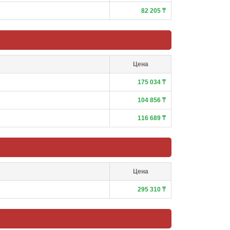
82 205 ₸
Цена
175 034 ₸
104 856 ₸
116 689 ₸
Цена
295 310 ₸