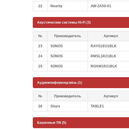
22
Nearity
AW-ZA50-01
Акустические системы Hi-Fi (3)
№
Производитель
Артикул
23
SONOS
RAYG1EU1BLK
24
SONOS
RMSL1R21BLK
25
SONOS
ROAM1R21BLK
Аудиоконференцсвязь (1)
№
Производитель
Артикул
26
Shure
TABLE1
Башенные ПК (5)