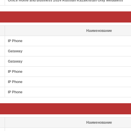
Office Home and Business 2024 Russian Kazakhstan Only Medialess
Наименование
IP Phone
Gataway
Gataway
IP Phone
IP Phone
IP Phone
Наименование