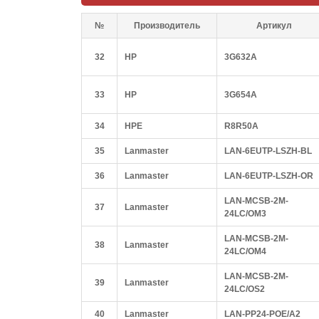
№
Производитель
Артикул
32
HP
3G632A
33
HP
3G654A
34
HPE
R8R50A
35
Lanmaster
LAN-6EUTP-LSZH-BL
36
Lanmaster
LAN-6EUTP-LSZH-OR
LAN-MCSB-2M-
37
Lanmaster
24LC/OM3
LAN-MCSB-2M-
38
Lanmaster
24LC/OM4
LAN-MCSB-2M-
39
Lanmaster
24LC/OS2
40
Lanmaster
LAN-PP24-POE/A2