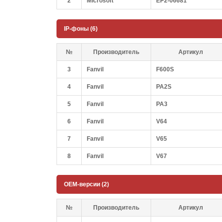
2
Microsoft
EP2-06681
IP-фоны (6)
№
Производитель
Артикул
3
Fanvil
F600S
4
Fanvil
PA2S
5
Fanvil
PA3
6
Fanvil
V64
7
Fanvil
V65
8
Fanvil
V67
OEM-версии (2)
№
Производитель
Артикул