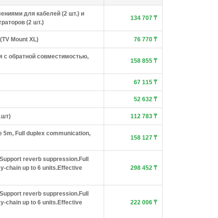
ниями для кабелей (2 шт.) и
134 707 ₸
раторов (2 шт.)
(TV Mount XL)
76 770 ₸
ия с обратной совместимостью,
158 855 ₸
67 115 ₸
52 632 ₸
1шт)
112 783 ₸
e 5m, Full duplex communication,
158 127 ₸
Support reverb suppression.Full
chain up to 6 units.Effective
298 452 ₸
Support reverb suppression.Full
chain up to 6 units.Effective
222 006 ₸