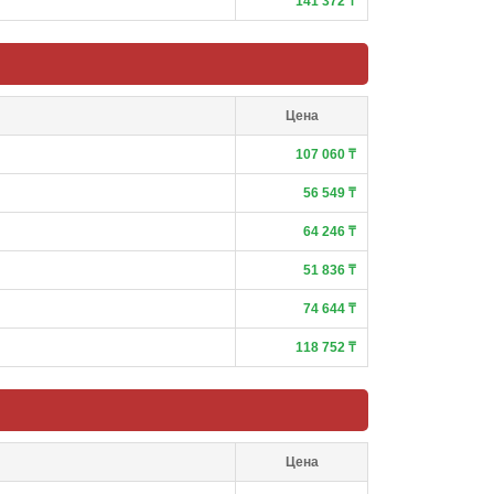
141 372 ₸
Цена
107 060 ₸
56 549 ₸
64 246 ₸
51 836 ₸
74 644 ₸
118 752 ₸
Цена