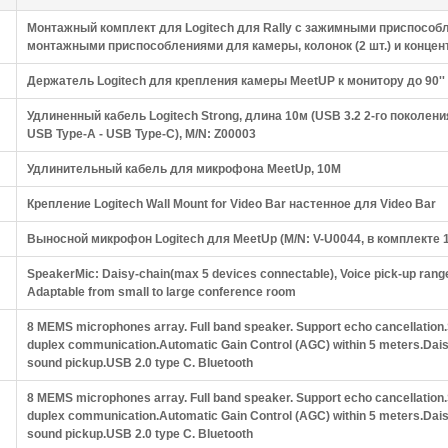
Монтажный комплект для Logitech для Rally с зажимными приспособле
монтажными приспособлениями для камеры, колонок (2 шт.) и концент
Держатель Logitech для крепления камеры MeetUP к монитору до 90'' 
Удлиненный кабель Logitech Strong, длина 10м (USB 3.2 2-го поколен
USB Type-A - USB Type-C), M/N: Z00003
Удлинительный кабель для микрофона MeetUp, 10M
Крепление Logitech Wall Mount for Video Bar настенное для Video Bar
Выносной микрофон Logitech для MeetUp (M/N: V-U0044, в комплекте 
SpeakerMic: Daisy-chain(max 5 devices connectable), Voice pick-up rang
Adaptable from small to large conference room
8 MEMS microphones array. Full band speaker. Support echo cancellation.
duplex communication.Automatic Gain Control (AGC) within 5 meters.Daisy-
sound pickup.USB 2.0 type C. Bluetooth
8 MEMS microphones array. Full band speaker. Support echo cancellation.
duplex communication.Automatic Gain Control (AGC) within 5 meters.Daisy-
sound pickup.USB 2.0 type C. Bluetooth