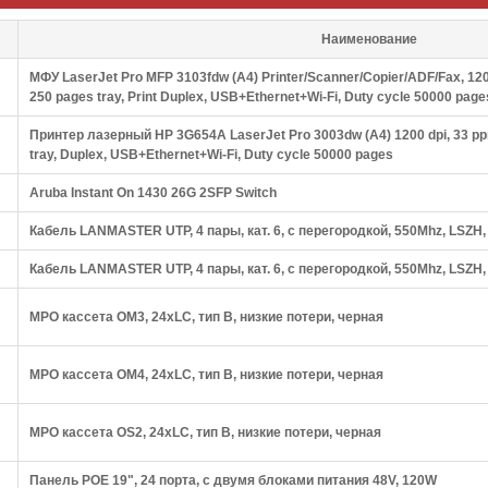
Наименование
МФУ LaserJet Pro MFP 3103fdw (A4) Printer/Scanner/Copier/ADF/Fax, 120
250 pages tray, Print Duplex, USB+Ethernet+Wi-Fi, Duty cycle 50000 page
Принтер лазерный HP 3G654A LaserJet Pro 3003dw (A4) 1200 dpi, 33 pp
tray, Duplex, USB+Ethernet+Wi-Fi, Duty cycle 50000 pages
Aruba Instant On 1430 26G 2SFP Switch
Кабель LANMASTER UTP, 4 пары, кат. 6, с перегородкой, 550Mhz, LSZH,
Кабель LANMASTER UTP, 4 пары, кат. 6, с перегородкой, 550Mhz, LSZH
MPO кассета OM3, 24xLC, тип B, низкие потери, черная
MPO кассета OM4, 24xLC, тип B, низкие потери, черная
MPO кассета OS2, 24xLC, тип B, низкие потери, черная
Панель POE 19", 24 порта, с двумя блоками питания 48V, 120W