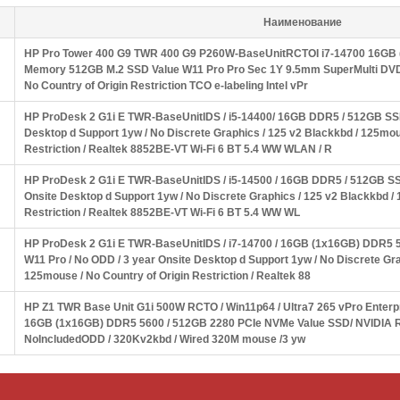
Наименование
HP Pro Tower 400 G9 TWR 400 G9 P260W-BaseUnitRCTOI i7-14700 16G
Memory 512GB M.2 SSD Value W11 Pro Pro Sec 1Y 9.5mm SuperMulti 
No Country of Origin Restriction TCO e-labeling Intel vPr
HP ProDesk 2 G1i E TWR-BaseUnitIDS / i5-14400/ 16GB DDR5 / 512GB SSD 
Desktop d Support 1yw / No Discrete Graphics / 125 v2 Blackkbd / 125mou
Restriction / Realtek 8852BE-VT Wi-Fi 6 BT 5.4 WW WLAN / R
HP ProDesk 2 G1i E TWR-BaseUnitIDS / i5-14500 / 16GB DDR5 / 512GB SSD
Onsite Desktop d Support 1yw / No Discrete Graphics / 125 v2 Blackkbd / 
Restriction / Realtek 8852BE-VT Wi-Fi 6 BT 5.4 WW WL
HP ProDesk 2 G1i E TWR-BaseUnitIDS / i7-14700 / 16GB (1x16GB) DDR5
W11 Pro / No ODD / 3 year Onsite Desktop d Support 1yw / No Discrete Gra
125mouse / No Country of Origin Restriction / Realtek 88
HP Z1 TWR Base Unit G1i 500W RCTO / Win11p64 / Ultra7 265 vPro Enterp
16GB (1x16GB) DDR5 5600 / 512GB 2280 PCIe NVMe Value SSD/ NVIDIA 
NoIncludedODD / 320Kv2kbd / Wired 320M mouse /3 yw