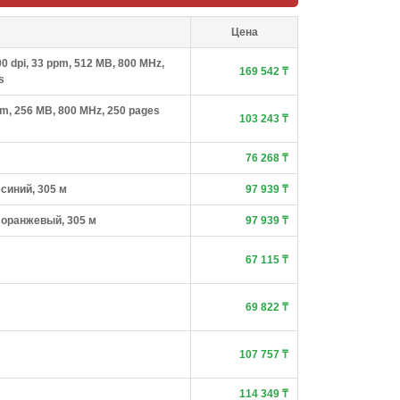
Цена
0 dpi, 33 ppm, 512 MB, 800 MHz,
169 542 ₸
s
m, 256 MB, 800 MHz, 250 pages
103 243 ₸
76 268 ₸
 синий, 305 м
97 939 ₸
, оранжевый, 305 м
97 939 ₸
67 115 ₸
69 822 ₸
107 757 ₸
114 349 ₸