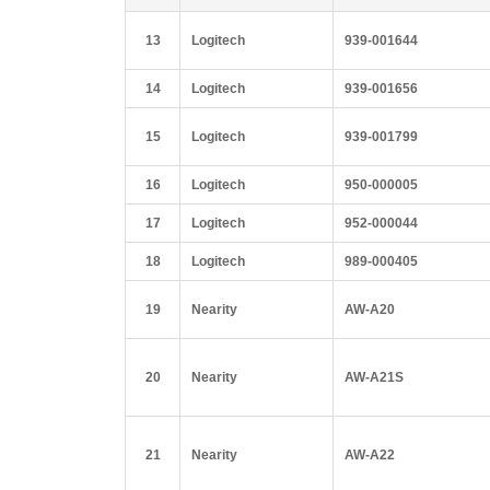
13
Logitech
939-001644
14
Logitech
939-001656
15
Logitech
939-001799
16
Logitech
950-000005
17
Logitech
952-000044
18
Logitech
989-000405
19
Nearity
AW-A20
20
Nearity
AW-A21S
21
Nearity
AW-A22