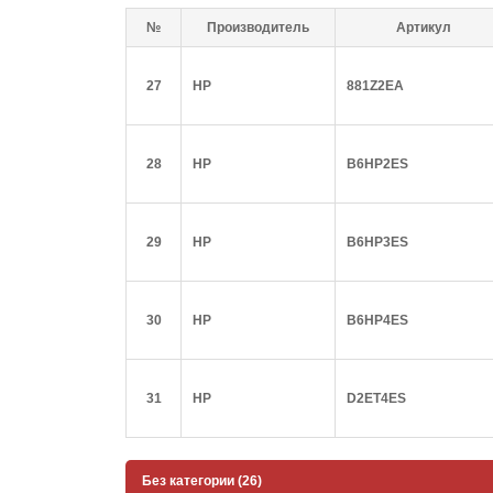
№
Производитель
Артикул
27
HP
881Z2EA
28
HP
B6HP2ES
29
HP
B6HP3ES
30
HP
B6HP4ES
31
HP
D2ET4ES
Без категории (26)