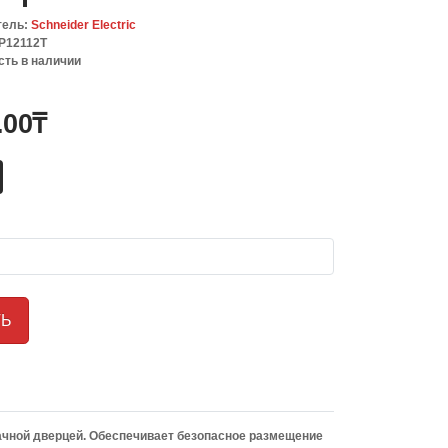
тель:
Schneider Electric
P12112T
сть в наличии
.00₸
ТЬ
рачной дверцей. Обеспечивает безопасное размещение