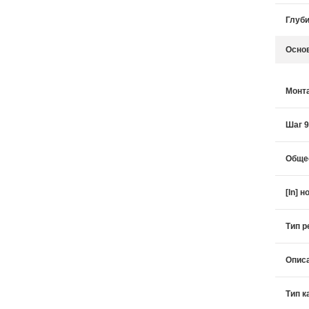
Глуб
Осно
Монт
Шаг 
Общее
[In] 
Тип р
Опис
Тип к