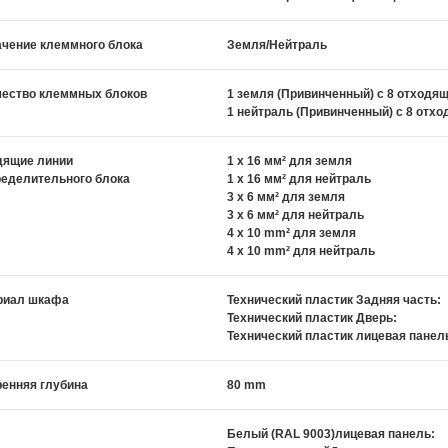
ачение клеммного блока
Земля/Нейтраль
чество клеммных блоков
1 земля (Привинченный) с 8 отходя
1 нейтраль (Привинченный) с 8 отх
дящие линии
1 x 16 мм² для земля
ределительного блока
1 x 16 мм² для нейтраль
3 x 6 мм² для земля
3 x 6 мм² для нейтраль
4 x 10 mm² для земля
4 x 10 mm² для нейтраль
риал шкафа
Технический пластик Задняя часть:
Технический пластик Дверь:
Технический пластик лицевая панел
енняя глубина
80 mm
Белый (RAL 9003)лицевая панель: