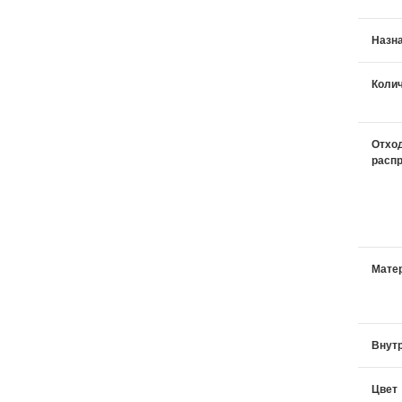
Назн
Коли
Отхо
расп
Мате
Внутр
Цвет