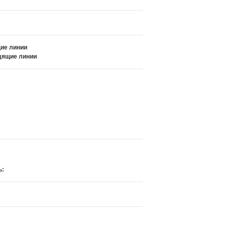
щие линии
одящие линии
ь: