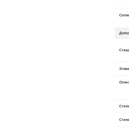
Сегм
Допо
Стан
Этике
Огнес
Степе
Степе