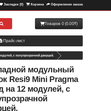
Закладки (0)
Корзина
Оформление заказа
Товаров 0 (0.00₸)
Прайс-лист
модулей, с полупрозрачной дверцей.
ладной модульный
к Resi9 Mini Pragma
д на 12 модулей, с
упрозрачной
рцей.