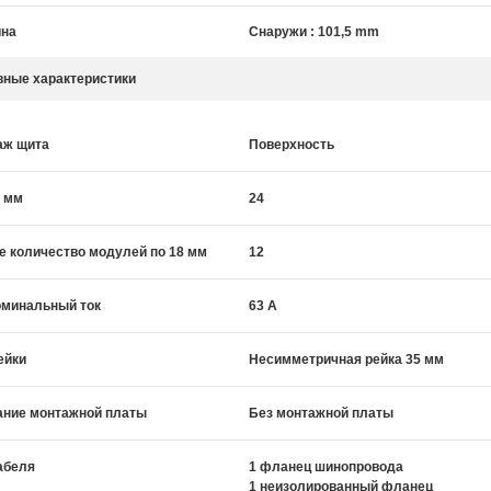
ина
Снаружи : 101,5 mm
вные характеристики
аж щита
Поверхность
9 мм
24
 количество модулей по 18 мм
12
номинальный ток
63 A
ейки
Несимметричная рейка 35 мм
ание монтажной платы
Без монтажной платы
абеля
1 фланец шинопровода
1 неизолированный фланец