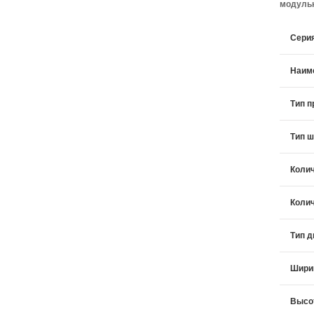
модульн
Сери
Наим
Тип п
Тип ш
Колич
Колич
Тип 
Шири
Высо