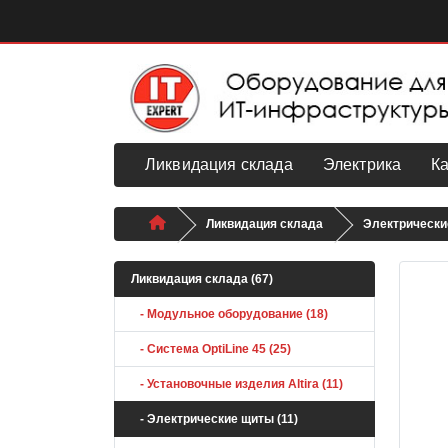
Ликвидация склада
Электрика
К
Ликвидация склада
Электрически
Ликвидация склада (67)
- Модульное оборудование (18)
- Система OptiLine 45 (25)
- Установочные изделия Altira (11)
- Электрические щиты (11)