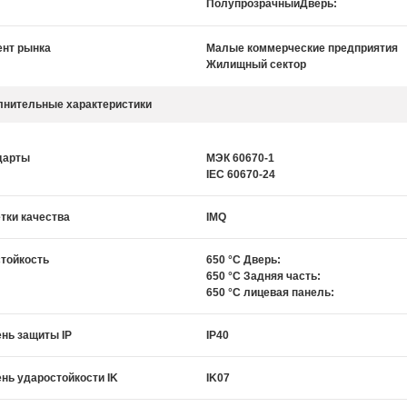
ПолупрозрачныйДверь:
ент рынка
Малые коммерческие предприятия
Жилищный сектор
лнительные характеристики
дарты
МЭК 60670-1
IEC 60670-24
тки качества
IMQ
тойкость
650 °C Дверь:
650 °C Задняя часть:
650 °C лицевая панель:
нь защиты IP
IP40
нь ударостойкости IK
IK07