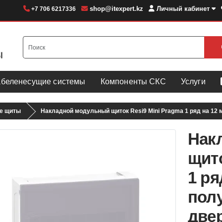
shop@itexpert.kz
Личный кабинет
+7 706 6217336
абеленесущие системы
Компоненты СКС
Услуги
е щиты
Накладной модульный щиток Resi9 Mini Pragma 1 ряд на 12 
Нак
щито
1 ря
пол
две